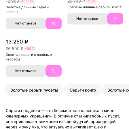
12 900 ₽
26 700 ₽
-50%
-50%
Золотые длинные серьги 
Золотые длинные серьги  крест
короны
Нет отзывов
Нет отзывов
13 250 ₽
26 500 ₽
-50%
Золотые серьги с двойным 
хвостом
Нет отзывов
Золотые серьги пусеты
Серьги конго
Золотые с
Серьги продевки — это бессмертная классика в мире
ювелирных украшений. В отличие от миниатюрных пусет,
они привлекают внимание изящной дугой, проходящей
через мочку уха, что визуально вытягивает шею и