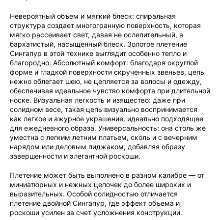
Невероятный объем и мягкий блеск: спиральная
структура создает многогранную поверхность, которая
мягко рассеивает свет, давая не ослепительный, а
бархатистый, насыщенный блеск. Золотое плетение
Сингапур в этой технике выглядит особенно тепло и
благородно. Абсолютный комфорт: благодаря округлой
форме и гладкой поверхности скрученных звеньев, цепь
нежно облегает шею, не цепляется за волосы и одежду,
обеспечивая идеальное чувство комфорта при длительной
носке. Визуальная легкость и изящество: даже при
солидном весе, такая цепь визуально воспринимается
как легкое и ажурное украшение, идеально подходящее
для ежедневного образа. Универсальность: она столь же
уместна с легким летним платьем, сколь и с вечерним
нарядом или деловым пиджаком, добавляя образу
завершенности и элегантной роскоши.
Плетение может быть выполнено в разном калибре — от
миниатюрных и нежных цепочек до более широких и
выразительных. Особой солидностью отличается
плетение двойной Сингапур, где эффект объема и
роскоши усилен за счет усложнения конструкции.