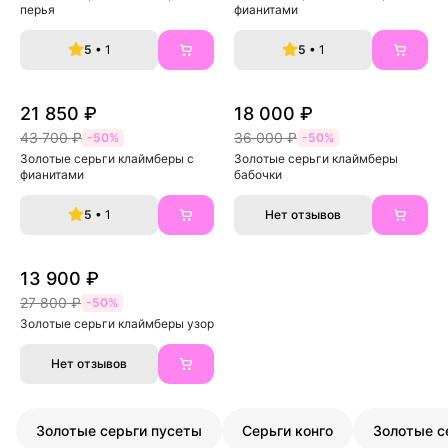
перья
фианитами
5
• 1
5
• 1
21 850 ₽
18 000 ₽
43 700 ₽
36 000 ₽
-50%
-50%
Золотые серьги клаймберы с 
Золотые серьги клаймберы 
фианитами
бабочки
5
• 1
Нет отзывов
13 900 ₽
27 800 ₽
-50%
Золотые серьги клаймберы узор
Нет отзывов
Золотые серьги пусеты
Серьги конго
Золотые с