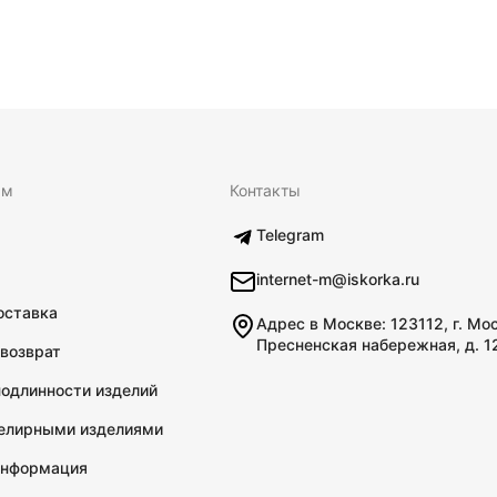
ям
Контакты
Telegram
internet-m@iskorka.ru
оставка
Адрес в Москве: 123112, г. Мо
Пресненская набережная, д. 1
 возврат
подлинности изделий
велирными изделиями
информация