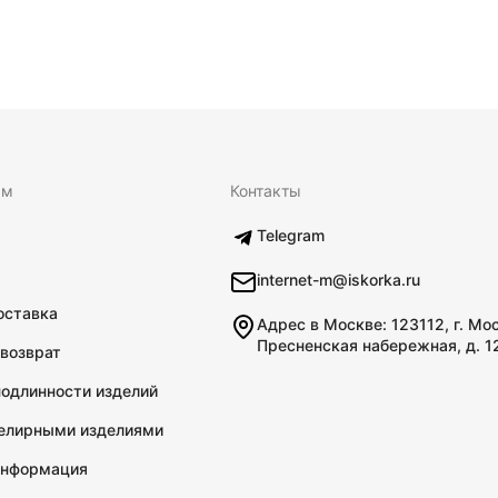
ям
Контакты
Telegram
internet-m@iskorka.ru
оставка
Адрес в Москве: 123112, г. Мо
Пресненская набережная, д. 1
 возврат
подлинности изделий
велирными изделиями
информация