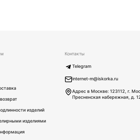
ям
Контакты
Telegram
internet-m@iskorka.ru
оставка
Адрес в Москве: 123112, г. Мо
Пресненская набережная, д. 1
 возврат
подлинности изделий
велирными изделиями
информация