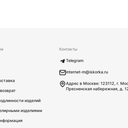
ям
Контакты
Telegram
internet-m@iskorka.ru
оставка
Адрес в Москве: 123112, г. Мо
Пресненская набережная, д. 1
 возврат
подлинности изделий
велирными изделиями
информация