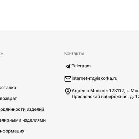
ям
Контакты
Telegram
internet-m@iskorka.ru
оставка
Адрес в Москве: 123112, г. Мо
Пресненская набережная, д. 1
 возврат
подлинности изделий
велирными изделиями
информация