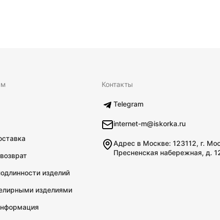
ям
Контакты
Telegram
internet-m@iskorka.ru
оставка
Адрес в Москве: 123112, г. Мо
Пресненская набережная, д. 1
 возврат
подлинности изделий
велирными изделиями
информация