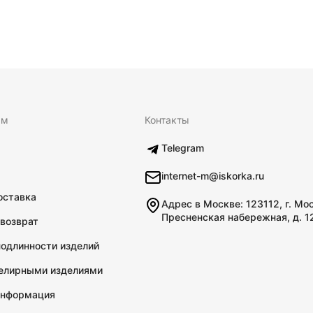
ям
Контакты
Telegram
internet-m@iskorka.ru
оставка
Адрес в Москве: 123112, г. Мо
Пресненская набережная, д. 1
 возврат
подлинности изделий
велирными изделиями
информация