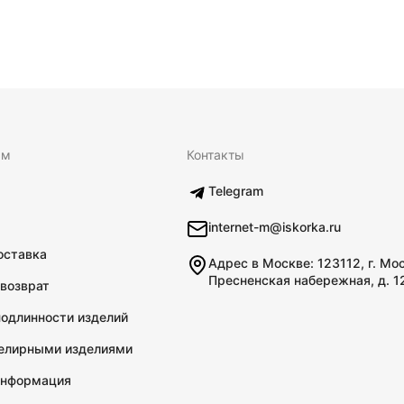
ям
Контакты
Telegram
internet-m@iskorka.ru
оставка
Адрес в Москве: 123112, г. Мо
Пресненская набережная, д. 1
 возврат
подлинности изделий
велирными изделиями
информация