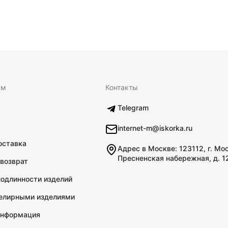
ям
Контакты
Telegram
internet-m@iskorka.ru
оставка
Адрес в Москве: 123112, г. Мо
Пресненская набережная, д. 1
 возврат
подлинности изделий
велирными изделиями
информация