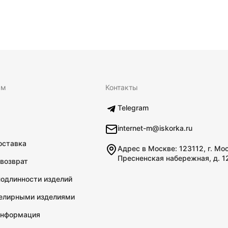
ям
Контакты
Telegram
internet-m@iskorka.ru
оставка
Адрес в Москве: 123112, г. Мо
Пресненская набережная, д. 1
 возврат
подлинности изделий
велирными изделиями
информация