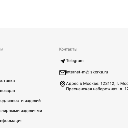
ям
Контакты
Telegram
internet-m@iskorka.ru
оставка
Адрес в Москве: 123112, г. Мо
Пресненская набережная, д. 1
 возврат
подлинности изделий
велирными изделиями
информация