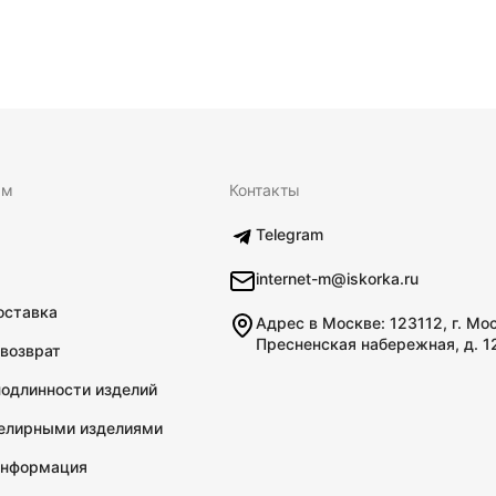
ям
Контакты
Telegram
internet-m@iskorka.ru
оставка
Адрес в Москве: 123112, г. Мо
Пресненская набережная, д. 1
 возврат
подлинности изделий
велирными изделиями
информация